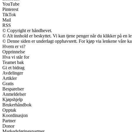
YouTube
Pinterest
TikTok
Mail
RSS
© Copyright er håndhevet.
© Alt innhold er beskyttet. Vi kan tjene penger når du klikker på en len
© Denne siden er underlagt opphavsrett. For kjøp via lenkene våre kan 
Hvem er vi?
Opprinnelse
Hva vi står for
Teamet bak
Gi et bidrag
Avdelinger
Artikler
Gratis
Besparelser
Anmeldelser
Kjøpshjelp
Brukerhåndbok
Opptak
Koordinasjon
Partner
Donor
Markedsføringspartner