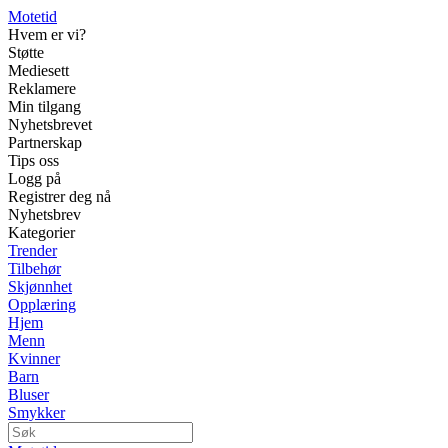
Motetid
Hvem er vi?
Støtte
Mediesett
Reklamere
Min tilgang
Nyhetsbrevet
Partnerskap
Tips oss
Logg på
Registrer deg nå
Nyhetsbrev
Kategorier
Trender
Tilbehør
Skjønnhet
Opplæring
Hjem
Menn
Kvinner
Barn
Bluser
Smykker