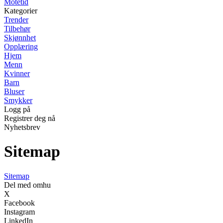
Motetid
Kategorier
Trender
Tilbehør
Skjønnhet
Opplæring
Hjem
Menn
Kvinner
Barn
Bluser
Smykker
Logg på
Registrer deg nå
Nyhetsbrev
Sitemap
Sitemap
Del med omhu
X
Facebook
Instagram
LinkedIn