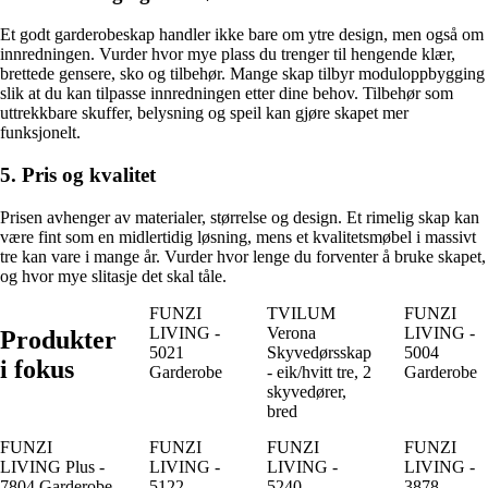
Et godt garderobeskap handler ikke bare om ytre design, men også om
innredningen. Vurder hvor mye plass du trenger til hengende klær,
brettede gensere, sko og tilbehør. Mange skap tilbyr moduloppbygging
slik at du kan tilpasse innredningen etter dine behov. Tilbehør som
uttrekkbare skuffer, belysning og speil kan gjøre skapet mer
funksjonelt.
5. Pris og kvalitet
Prisen avhenger av materialer, størrelse og design. Et rimelig skap kan
være fint som en midlertidig løsning, mens et kvalitetsmøbel i massivt
tre kan vare i mange år. Vurder hvor lenge du forventer å bruke skapet,
og hvor mye slitasje det skal tåle.
FUNZI
TVILUM
FUNZI
LIVING -
Verona
LIVING -
Produkter
5021
Skyvedørsskap
5004
i fokus
Garderobe
- eik/hvitt tre, 2
Garderobe
skyvedører,
bred
FUNZI
FUNZI
FUNZI
FUNZI
LIVING Plus -
LIVING -
LIVING -
LIVING -
7804 Garderobe
5122
5240
3878