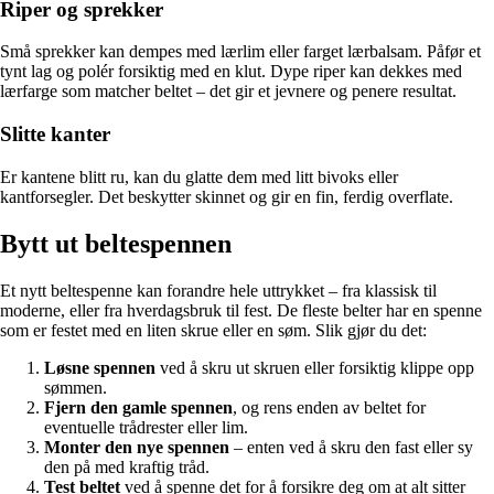
Riper og sprekker
Små sprekker kan dempes med lærlim eller farget lærbalsam. Påfør et
tynt lag og polér forsiktig med en klut. Dype riper kan dekkes med
lærfarge som matcher beltet – det gir et jevnere og penere resultat.
Slitte kanter
Er kantene blitt ru, kan du glatte dem med litt bivoks eller
kantforsegler. Det beskytter skinnet og gir en fin, ferdig overflate.
Bytt ut beltespennen
Et nytt beltespenne kan forandre hele uttrykket – fra klassisk til
moderne, eller fra hverdagsbruk til fest. De fleste belter har en spenne
som er festet med en liten skrue eller en søm. Slik gjør du det:
Løsne spennen
ved å skru ut skruen eller forsiktig klippe opp
sømmen.
Fjern den gamle spennen
, og rens enden av beltet for
eventuelle trådrester eller lim.
Monter den nye spennen
– enten ved å skru den fast eller sy
den på med kraftig tråd.
Test beltet
ved å spenne det for å forsikre deg om at alt sitter