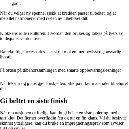
godt.
Når du velger ny spenne, sjekk at bredden passer til beltet, og at
metallet harmonerer med resten av tilbehøret ditt.
Klokkens rolle i kulturen: Hvordan den brukes og tolkes på tvers av
tradisjoner verden over
Bærekraftige accessories – et skritt mot en mer bevisst og ansvarlig
livsstil
Få orden på tilbehørssamlingen med smarte oppbevaringsløsninger
Når tekstur og glans gjør forskjellen: Slik påvirker materialer tilbehøret
ditt
Gi beltet en siste finish
Når reparasjonen er ferdig, kan du gi beltet en siste polering med en
tørr klut. Det fjerner overflødig fett og gir en fin glans. Vil du beskytte
skinnet ytterligere, kan du bruke en impregneringsspray som avviser
fukt og smuss.