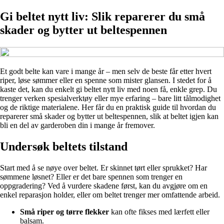
Gi beltet nytt liv: Slik reparerer du små
skader og bytter ut beltespennen
Et godt belte kan vare i mange år – men selv de beste får etter hvert
riper, løse sømmer eller en spenne som mister glansen. I stedet for å
kaste det, kan du enkelt gi beltet nytt liv med noen få, enkle grep. Du
trenger verken spesialverktøy eller mye erfaring – bare litt tålmodighet
og de riktige materialene. Her får du en praktisk guide til hvordan du
reparerer små skader og bytter ut beltespennen, slik at beltet igjen kan
bli en del av garderoben din i mange år fremover.
Undersøk beltets tilstand
Start med å se nøye over beltet. Er skinnet tørt eller sprukket? Har
sømmene løsnet? Eller er det bare spennen som trenger en
oppgradering? Ved å vurdere skadene først, kan du avgjøre om en
enkel reparasjon holder, eller om beltet trenger mer omfattende arbeid.
Små riper og tørre flekker
kan ofte fikses med lærfett eller
balsam.