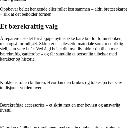
Oppbevar beltet hengende eller rullet løst sammen – aldri brettet skarpt
– slik at det beholder formen.
Et bærekraftig valg
Å reparere i stedet for å kjøpe nytt er ikke bare bra for lommeboken,
men også for miljøet. Skinn er et slitesterkt materiale som, med riktig
stell, kan vare i tiår. Ved å gi beltet ditt nytt liv bidrar du til en mer
bærekraftig garderobe – og får samtidig et personlig tilbehør med
karakter og historie.
Klokkens rolle i kulturen: Hvordan den brukes og tolkes på tvers av
tradisjoner verden over
Bærekraftige accessories – et skritt mot en mer bevisst og ansvarlig
livsstil
Få orden på tilbehørssamlingen med smarte oppbevaringsløsninger