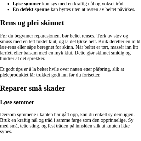
Løse sømmer
kan sys med en kraftig nål og vokset tråd.
En defekt spenne
kan byttes uten at resten av beltet påvirkes.
Rens og plei skinnet
Før du begynner reparasjonen, bør beltet renses. Tørk av støv og
smuss med en lett fuktet klut, og la det tørke helt. Bruk deretter en mild
lær-rens eller såpe beregnet for skinn. Når beltet er tørt, massér inn litt
lærfett eller balsam med en myk klut. Dette gjør skinnet smidig og
hindrer at det sprekker.
Et godt tips er å la beltet hvile over natten etter påføring, slik at
pleieproduktet får trukket godt inn før du fortsetter.
Reparer små skader
Løse sømmer
Dersom sømmene i kanten har gått opp, kan du enkelt sy dem igjen.
Bruk en kraftig nål og tråd i samme farge som den opprinnelige. Sy
med små, tette sting, og fest tråden på innsiden slik at knuten ikke
synes.