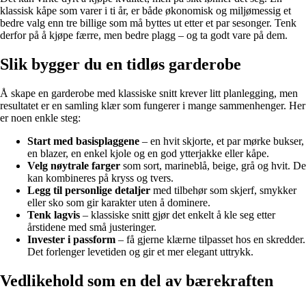
klassisk kåpe som varer i ti år, er både økonomisk og miljømessig et
bedre valg enn tre billige som må byttes ut etter et par sesonger. Tenk
derfor på å kjøpe færre, men bedre plagg – og ta godt vare på dem.
Slik bygger du en tidløs garderobe
Å skape en garderobe med klassiske snitt krever litt planlegging, men
resultatet er en samling klær som fungerer i mange sammenhenger. Her
er noen enkle steg:
Start med basisplaggene
– en hvit skjorte, et par mørke bukser,
en blazer, en enkel kjole og en god ytterjakke eller kåpe.
Velg nøytrale farger
som sort, marineblå, beige, grå og hvit. De
kan kombineres på kryss og tvers.
Legg til personlige detaljer
med tilbehør som skjerf, smykker
eller sko som gir karakter uten å dominere.
Tenk lagvis
– klassiske snitt gjør det enkelt å kle seg etter
årstidene med små justeringer.
Invester i passform
– få gjerne klærne tilpasset hos en skredder.
Det forlenger levetiden og gir et mer elegant uttrykk.
Vedlikehold som en del av bærekraften