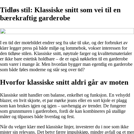
Tidløs stil: Klassiske snitt som vei til en
bærekraftig garderobe
I en tid der motebildet endrer seg fra uke til uke, og der forbruket av
klær legger press på både miljø og lommebok, vokser interessen for
den tidløse stilen. Klassiske snitt, nøytrale farger og kvalitetsmaterialer
er ikke bare estetisk holdbare – de er også nøkkelen til en garderobe
som varer i mange år. Men hvordan bygger man egentlig en garderobe
som både føles moderne og står seg over tid?
Hvorfor klassiske snitt aldri går av moten
Klassiske snitt handler om balanse, enkelhet og funksjon. En velsydd
blazer, en hvit skjorte, et par mørke jeans eller en sort kjole er plagg
som kan brukes igjen og igjen – uavhengig av trender. De fungerer
som grunnmuren i garderoben, fordi de kan kombineres på utallige
måter og tilpasses både hverdag og fest.
Når du velger klær med klassiske linjer, investerer du i noe som ikke
mister sin relevans. Det betyr færre impulskjøp, mindre avfall og et mer