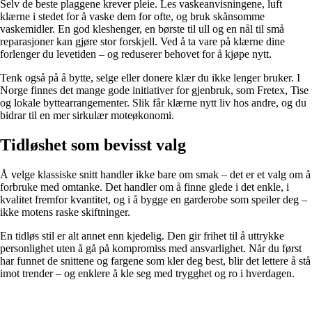
Selv de beste plaggene krever pleie. Les vaskeanvisningene, luft
klærne i stedet for å vaske dem for ofte, og bruk skånsomme
vaskemidler. En god kleshenger, en børste til ull og en nål til små
reparasjoner kan gjøre stor forskjell. Ved å ta vare på klærne dine
forlenger du levetiden – og reduserer behovet for å kjøpe nytt.
Tenk også på å bytte, selge eller donere klær du ikke lenger bruker. I
Norge finnes det mange gode initiativer for gjenbruk, som Fretex, Tise
og lokale byttearrangementer. Slik får klærne nytt liv hos andre, og du
bidrar til en mer sirkulær moteøkonomi.
Tidløshet som bevisst valg
Å velge klassiske snitt handler ikke bare om smak – det er et valg om å
forbruke med omtanke. Det handler om å finne glede i det enkle, i
kvalitet fremfor kvantitet, og i å bygge en garderobe som speiler deg –
ikke motens raske skiftninger.
En tidløs stil er alt annet enn kjedelig. Den gir frihet til å uttrykke
personlighet uten å gå på kompromiss med ansvarlighet. Når du først
har funnet de snittene og fargene som kler deg best, blir det lettere å stå
imot trender – og enklere å kle seg med trygghet og ro i hverdagen.