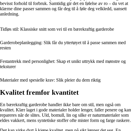
bevisst forhold til forbruk. Samtidig gir det en følelse av ro – du vet at
klærne dine passer sammen og får deg til å føle deg velkledd, uansett
anledning.
Tidløs stil: Klassiske snitt som vei til en bærekraftig garderobe
Garderobeplanlegging: Slik får du yttertøyet til å passe sammen med
resten
Festantrekk med personlighet: Skap et unikt uttrykk med mønstre og
teksturer
Materialer med spesielle krav: Slik pleier du dem riktig
Kvalitet fremfor kvantitet
En bærekraftig garderobe handler ikke bare om stil, men også om
kvalitet. Klær laget i gode materialer holder lenger, faller penere og kan
repareres når de slites. Uld, bomull, lin og silke er naturmaterialer som
eldes vakkert, mens syntetiske stoffer ofte mister form og farge raskere.
Det kan virke dyrt å kjøpe kvalitet, men på sikt lønner det seg. En